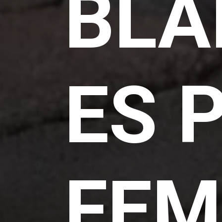
BLA
ES 
FE