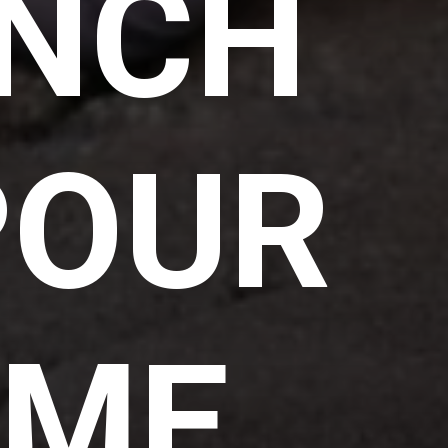
NCH
POUR
MME