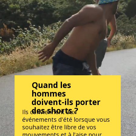
Quand les
hommes
doivent-ils porter
des shorts ?
Ils conviennent aux
événements d'été lorsque vous
souhaitez être libre de vos
mouvements et à l'aise pour