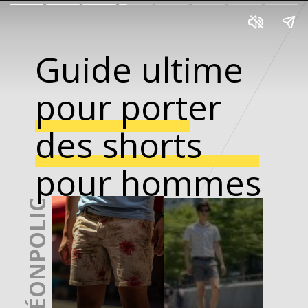
Guide ultime
pour porter
des shorts
pour hommes
N
É
O
N
P
O
L
I
CE