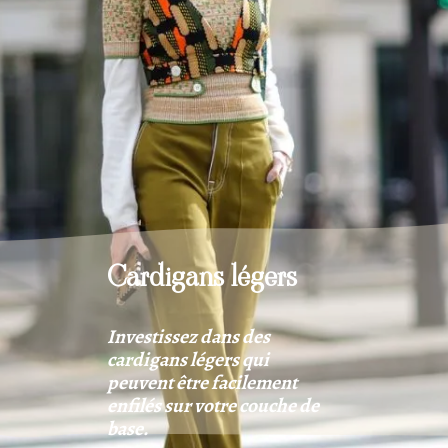
Cardigans légers
Investissez dans des
cardigans légers qui
peuvent être facilement
enfilés sur votre couche de
base.