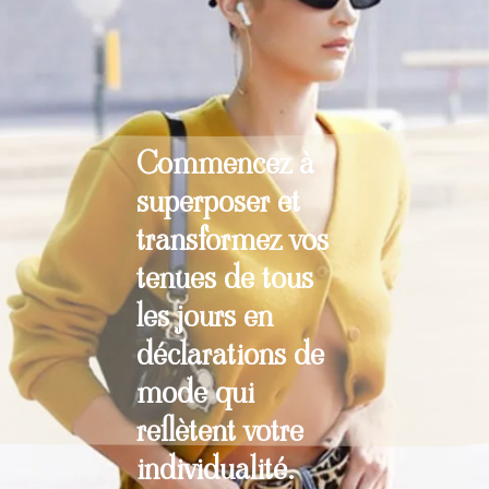
Commencez à
superposer et
transformez vos
tenues de tous
les jours en
déclarations de
mode qui
reflètent votre
individualité.