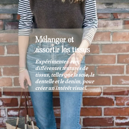
Mélanger et
assortir les tissus
Expérimentez avec
différentes textures de
tissus, telles que la soie, la
dentelle et le denim, pour
créer un intérêt visuel.