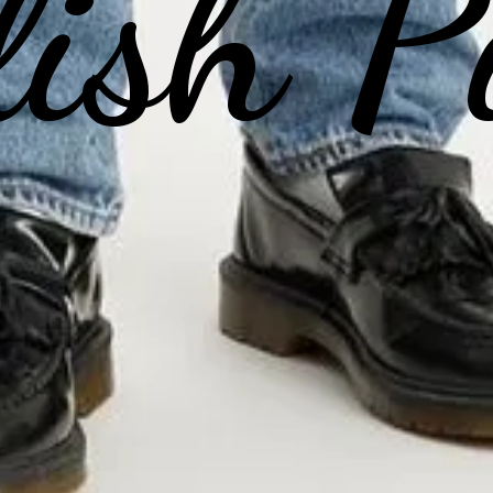
lish P